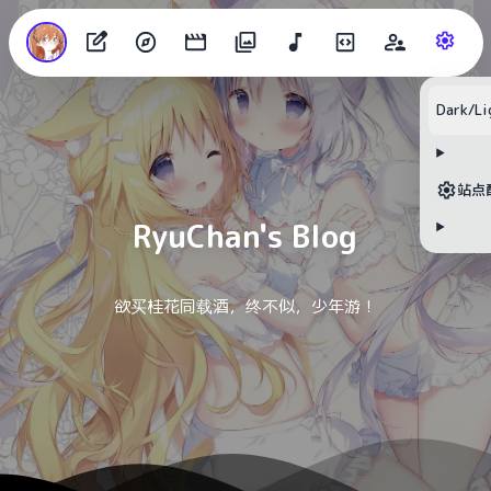
Dark/Li
目录
无可用标题
站点
RyuChan's Blog
欲买桂花同载酒，终不似，少年游！