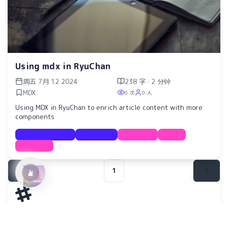
Using mdx in RyuChan
周五 7月 12 2024
238 字 · 2 分钟
MDX
0 次
0 人
水仙十字安眠曲 A Narcissus Lullaby
Using MDX in RyuChan to enrich article content with more
HOYO-MiX
components
Documentation
Examples
RyuChan
Blog
Project
1
Powered by
RyuChan Template
Copyright ©
KoBariDev
2025–2026
All rights reserved