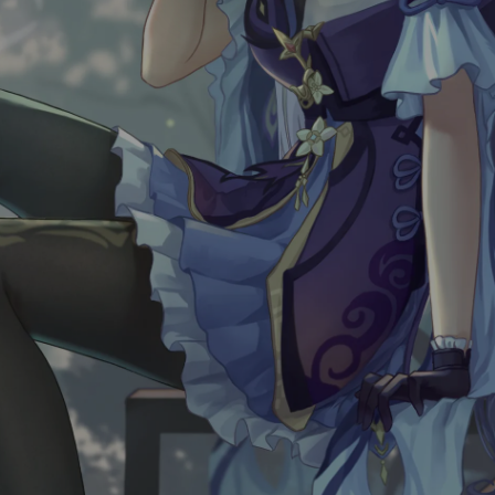
Luxury
Dracula
Cmyk
Autumn
Business
Acid
Lemonade
Night
Coffee
Winter