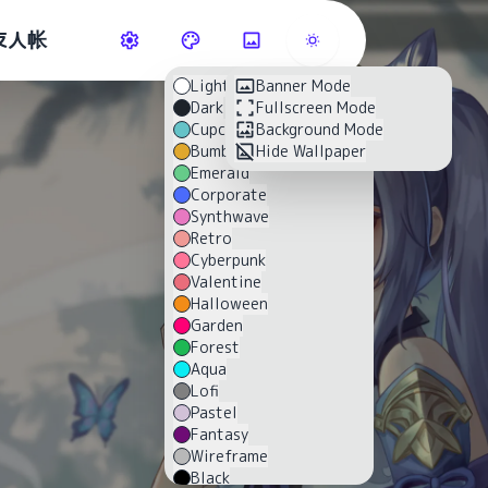
友人帐
Light
Banner Mode
Dark
Fullscreen Mode
Cupcake
Background Mode
Bumblebee
Hide Wallpaper
Emerald
Corporate
Synthwave
Retro
Cyberpunk
Valentine
Halloween
Garden
Forest
Aqua
Lofi
Pastel
Fantasy
Wireframe
Black