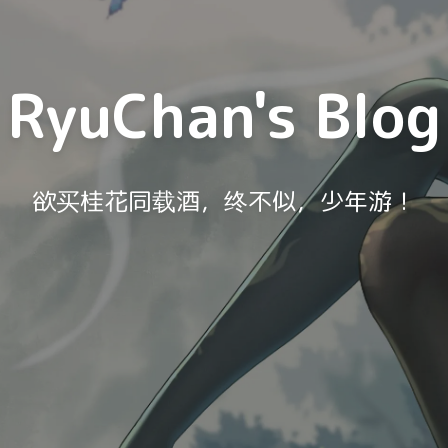
RyuChan's Blog
欲买桂花同载酒，终不似，少年游！