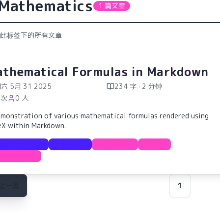
Mathematics
1 篇文章
此标签下的所有文章
thematical Formulas in Markdown
六 5月 31 2025
234 字 · 2 分钟
 次
0 人
emonstration of various mathematical formulas rendered using
eX within Markdown.
Documentation
Examples
Markdown
LaTeX
Mathematics
上一页
1