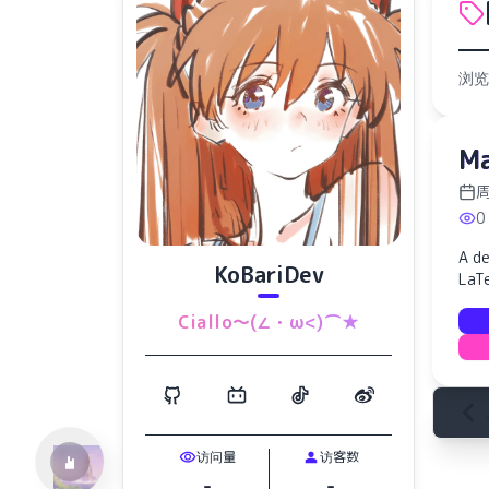
浏览
Ma
周
0
A d
KoBariDev
LaT
水仙十字安眠曲 A Narcissus Lullaby
Ciallo～(∠・ω<)⌒★
HOYO-MiX
访问量
访客数
-
-