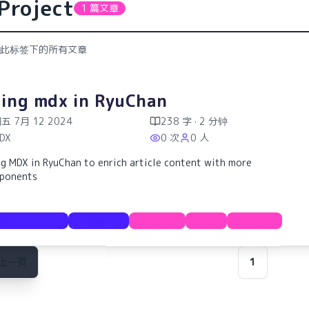
Project
1 篇文章
此标签下的所有文章
ing mdx in RyuChan
五 7月 12 2024
238 字 · 2 分钟
DX
0 次
0 人
ng MDX in RyuChan to enrich article content with more
ponents
Documentation
Examples
RyuChan
Blog
Project
上一页
1