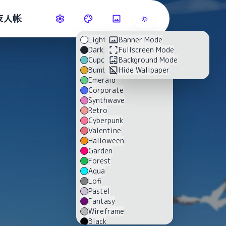
友人帐
Light
Banner Mode
Dark
Fullscreen Mode
Cupcake
Background Mode
Bumblebee
Hide Wallpaper
Emerald
Corporate
Synthwave
Retro
Cyberpunk
Valentine
Halloween
Garden
Forest
Aqua
Lofi
Pastel
Fantasy
Wireframe
Black