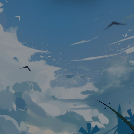
Luxury
Dracula
Cmyk
Autumn
Business
Acid
Lemonade
Night
Coffee
Winter