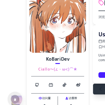
浏览
Us
周
M
Usi
KoBariDev
com
水仙十字安眠曲 A Narcissus Lullaby
Ciallo～(∠・ω<)⌒★
HOYO-MiX
访问量
访客数
-
-