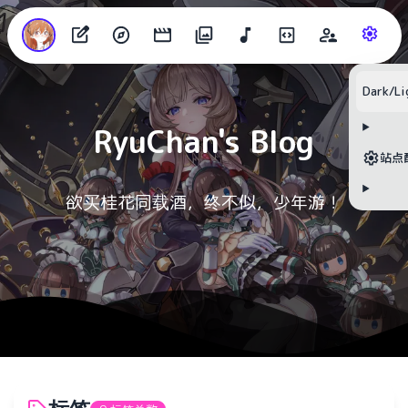
目录
Dark/Li
RyuChan's Blog
无可用标题
站点
欲买桂花同载酒，终不似，少年游！