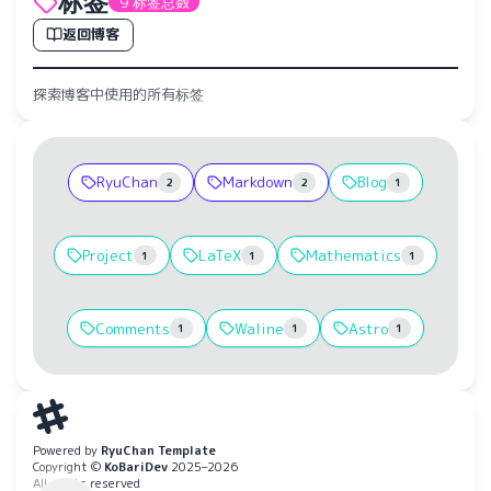
标签
9 标签总数
返回博客
探索博客中使用的所有标签
RyuChan
Markdown
Blog
2
2
1
Project
LaTeX
Mathematics
1
1
1
Comments
Waline
Astro
1
1
1
水仙十字安眠曲 A Narcissus Lullaby
HOYO-MiX
Powered by
RyuChan Template
Copyright ©
KoBariDev
2025–2026
All rights reserved