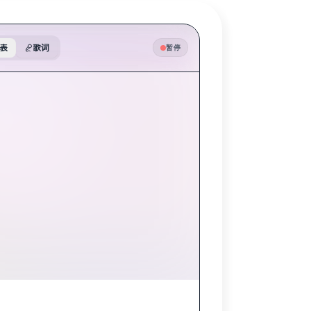
表
歌词
暂停