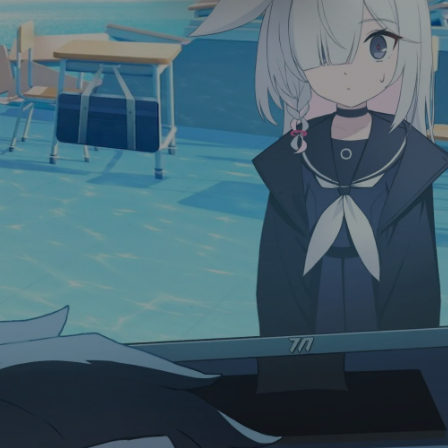
Luxury
Dracula
Cmyk
Autumn
Business
Acid
Lemonade
Night
Coffee
Winter