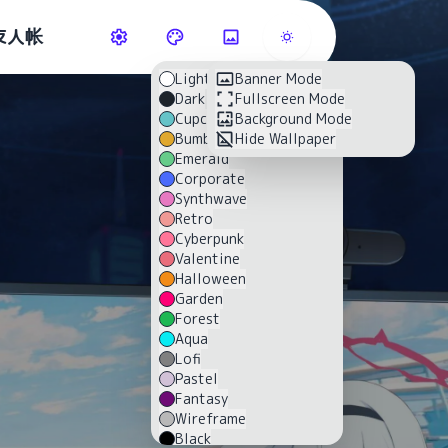
友人帐
Light
Banner Mode
Dark
Fullscreen Mode
Cupcake
Background Mode
Bumblebee
Hide Wallpaper
Emerald
Corporate
Synthwave
Retro
Cyberpunk
Valentine
Halloween
Garden
Forest
Aqua
Lofi
Pastel
Fantasy
Wireframe
Black