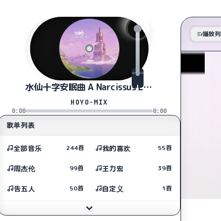
播放列
水仙十字安眠曲 A Narcissus Lullaby
HOYO-MIX
0:00
0:00
歌单列表
全部音乐
我的喜欢
244首
55首
周杰伦
王力宏
99首
39首
告五人
自定义
50首
1首