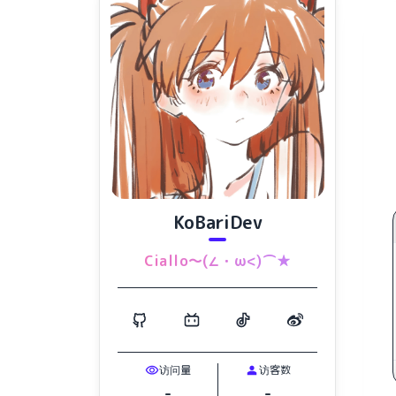
KoBariDev
Ciallo～(∠・ω<)⌒★
访问量
访客数
-
-